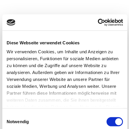
Diese Webseite verwendet Cookies
Wir verwenden Cookies, um Inhalte und Anzeigen zu
personalisieren, Funktionen für soziale Medien anbieten
zu können und die Zugriffe auf unsere Website zu
analysieren. Außerdem geben wir Informationen zu Ihrer
Verwendung unserer Website an unsere Partner für
soziale Medien, Werbung und Analysen weiter. Unsere
Partner führen diese Informationen möglicherweise mit
weiteren Daten zusammen, die Sie ihnen bereitgestellt
haben oder die sie im Rahmen Ihrer Nutzung der Dienste
gesammelt haben.
Startseite
CPDomain
2022-09-29T13:04:28+02:00
Einwilligungsauswahl
Notwendig
Ihr direkter Weg zu unserem Stellenportal